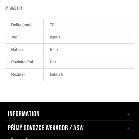
PARAMETRY
Délka (mm)
70
Typ
Imbus
Náhon
E 6,3
Povlakování
Pro
Rozměr
Imbus 8
INFORMATION
PŘÍMÝ DOVOZCE WEKADOR / ASW