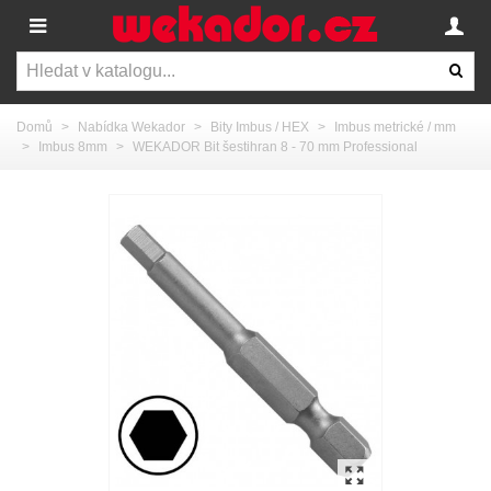
Domů
>
Nabídka Wekador
>
Bity Imbus / HEX
>
Imbus metrické / mm
>
Imbus 8mm
>
WEKADOR Bit šestihran 8 - 70 mm Professional