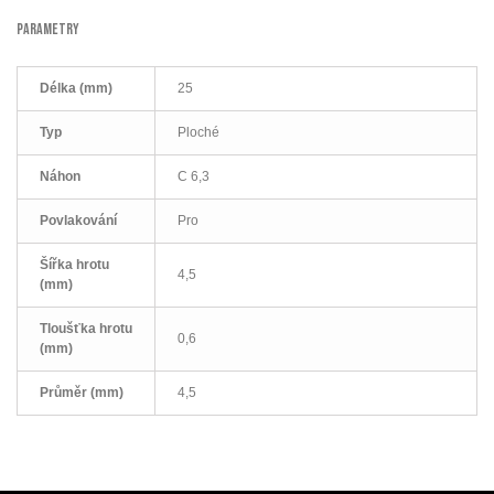
PARAMETRY
Délka (mm)
25
Typ
Ploché
Náhon
C 6,3
Povlakování
Pro
Šířka hrotu
4,5
(mm)
Tloušťka hrotu
0,6
(mm)
Průměr (mm)
4,5