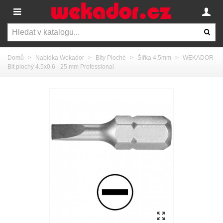
Domů
>
Nabídka Wekador
>
Bity Ploché
>
Šířka 4,5mm
>
WEKADOR
Bit plochý 4.5x0.6 - 25 mm Professional