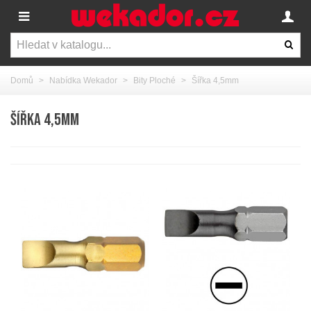
Domů
>
Nabídka Wekador
>
Bity Ploché
>
Šířka 4,5mm
ŠÍŘKA 4,5MM