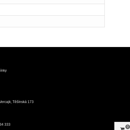
ínky
ůj Vercajk, Těšínská 173
34 333
0