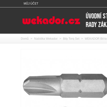
MŮJ ÚČET
ÚVODNÍ 
RADY ZÁ
Domů
>
Nabídka Wekador
>
Bity Torq Set
>
WEKADOR Bit tor