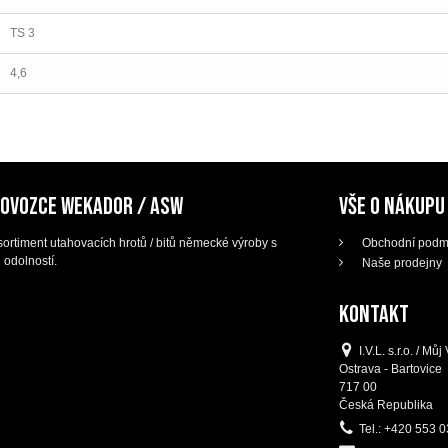
TS 3
4,6
DOVOZCE WEKADOR / ASW
VŠE O NÁKUPU
ortiment utahovacích hrotů / bitů německé výroby s
Obchodní podm
 odolností.
Naše prodejny
KONTAKT
I.V.L. s.r.o. / M
Ostrava - Bartovice
717 00
Česká Republika
Tel.:
+420 553 0