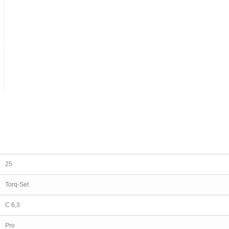
25
Torq-Set
C 6,3
Pro