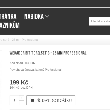
STRÁNKA
NABÍDKA
KAZNÍKŮM
q.set 3 - 25 mm Professional
WEKADOR Bit torq.set 3 - 25 mm Professional
Kód skladu
030602
Povrchová úprava: kalený Professional
199 Kč
164 Kč
bez DPH
+
PŘIDAT DO KOŠÍKU
-