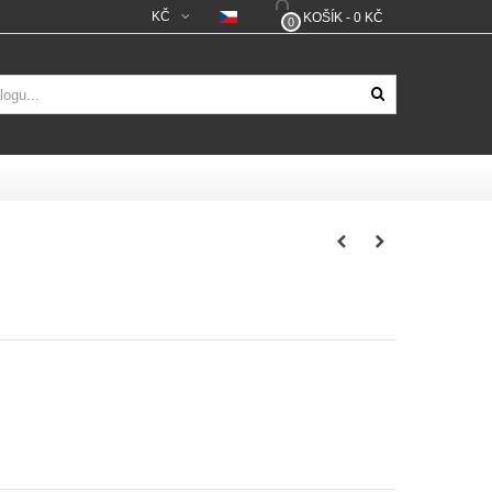
KČ
KOŠÍK
-
0 KČ
0