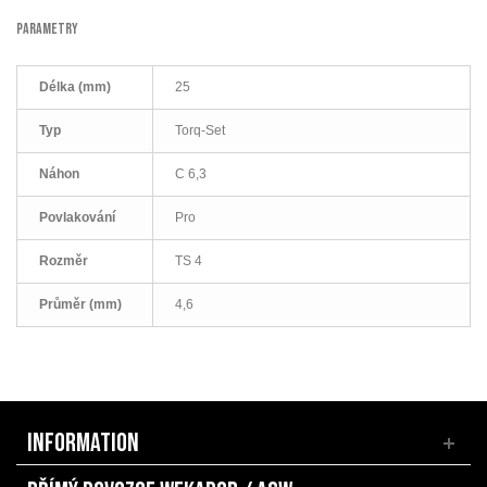
PARAMETRY
Délka (mm)
25
Typ
Torq-Set
Náhon
C 6,3
Povlakování
Pro
Rozměr
TS 4
Průměr (mm)
4,6
INFORMATION