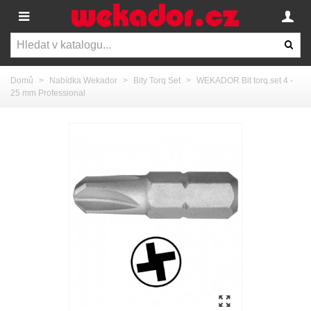
Domů
>
Nabídka Wekador
>
Bity Torq Set
>
WEKADOR Bit torq.set 4 -
25 mm Professional