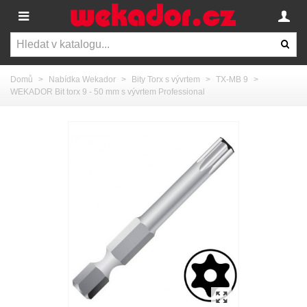
Domů
>
Nabídka Wekador
>
Bity Torx s vývrtem
>
TX-MB 9
>
WEKADOR Bit torx 9 - 50 mm s vývrtem Professional