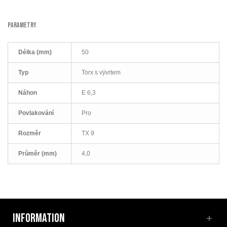
PARAMETRY
Délka (mm)
50
Typ
Torx s vývrtem
Náhon
E 6,3
Povlakování
Pro
Rozměr
TX 9
Průměr (mm)
4,0
INFORMATION