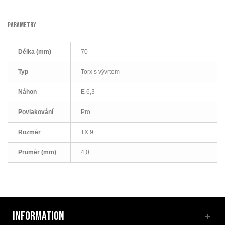
PARAMETRY
Délka (mm)
70
Typ
Torx s vývrtem
Náhon
E 6,3
Povlakování
Pro
Rozměr
TX 9
Průměr (mm)
4,0
INFORMATION