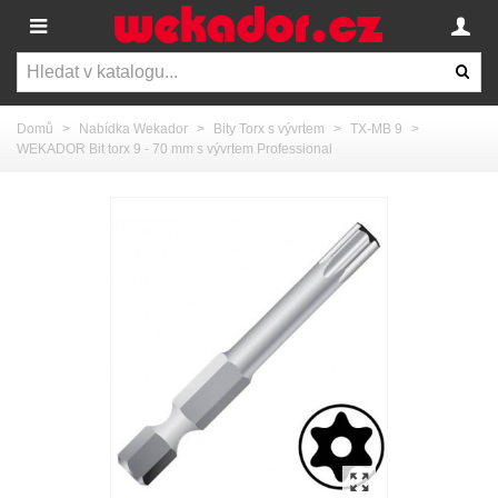
Domů
>
Nabídka Wekador
>
Bity Torx s vývrtem
>
TX-MB 9
>
WEKADOR Bit torx 9 - 70 mm s vývrtem Professional