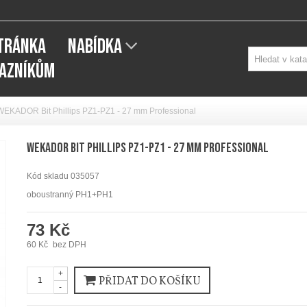
STRÁNKA
NABÍDKA
KAZNÍKŮM
WEKADOR Bit Phillips PZ1-PZ1 - 27 mm Professional
WEKADOR Bit Phillips PZ1-PZ1 - 27 mm Professional
Kód skladu
035057
oboustranný PH1+PH1
73 Kč
60 Kč
bez DPH
+
PŘIDAT DO KOŠÍKU
-