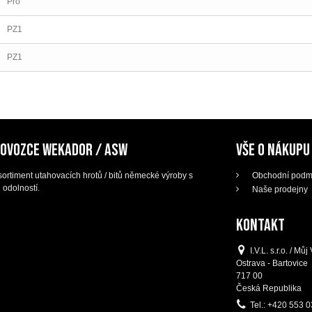
Pro
PZ1
PZ1
DOVOZCE WEKADOR / ASW
VŠE O NÁKUPU
ortiment utahovacích hrotů / bitů německé výroby s
Obchodní podm
 odolností.
Naše prodejny
KONTAKT
I.V.L. s.r.o. / M
Ostrava - Bartovice
717 00
Česká Republika
Tel.:
+420 553 0