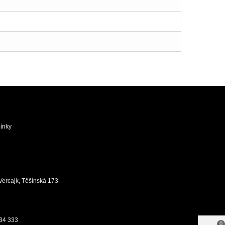
ínky
ůj Vercajk, Těšínská 173
34 333
0