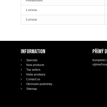
Povlakování
1.strana
2.strana
INFORMATION
PŘÍMÝ 
Specials
Kompletní s
výjimečnou
New products
Top sellers
Naše prodejny
Contact us
Obchodní podmínky
Sitemap