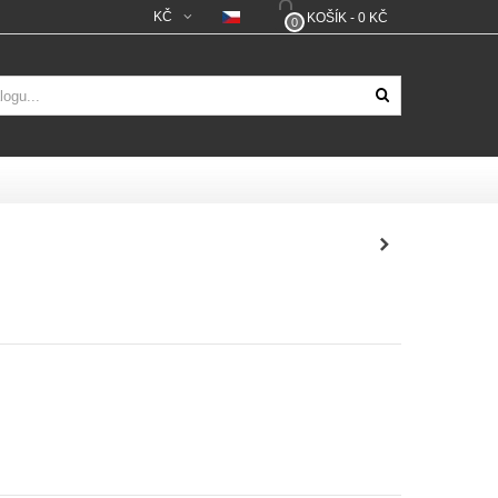
KČ
KOŠÍK
-
0 KČ
0