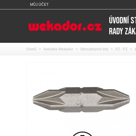
MŮJ ÚČET
ÚVODNÍ 
RADY ZÁ
Domů
>
Nabídka Wekador
>
Oboustranné bity
>
PZ - PZ
>