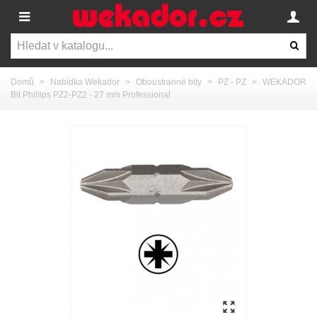
Domů
>
Nabídka Wekador
>
Oboustranné bity
>
PZ - PZ
>
WEKADOR
Bit Phillips PZ2-PZ2 - 27 mm Professional