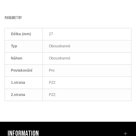
PARAMETRY
Délka (mm)
27
Typ
Oboustranné
Náhon
Oboustranné
Povlakování
Pro
1.strana
PZ2
2.strana
PZ2
INFORMATION