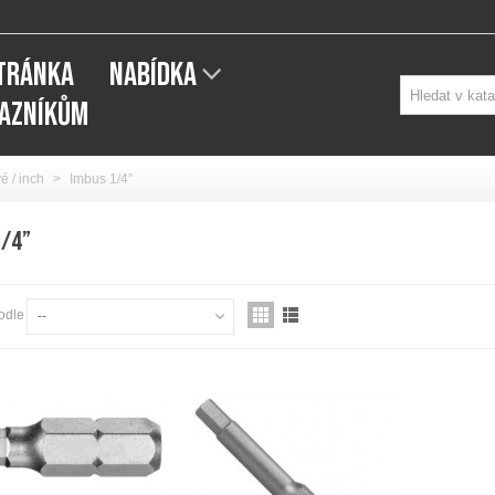
STRÁNKA
NABÍDKA
KAZNÍKŮM
é / inch
>
Imbus 1/4”
1/4”
odle
--