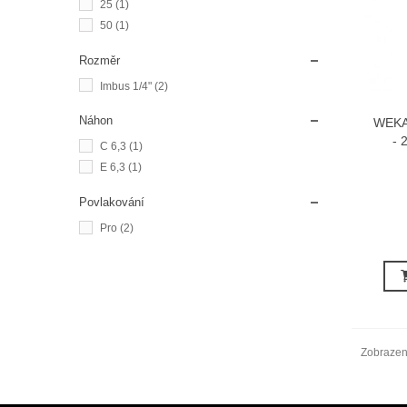
25
(1)
50
(1)
Rozměr
Imbus 1/4"
(2)
Náhon
WEKAD
- 
C 6,3
(1)
E 6,3
(1)
Povlakování
Pro
(2)
Zobrazen