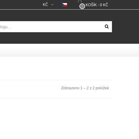
KČ
KOŠÍK
-
0 KČ
0
Zobrazeno 1 – 2 z 2 položek