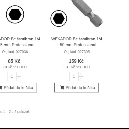
OR Bit šestihran 1/4
WEKADOR Bit šestihran 1/4
25 mm Professional
- 50 mm Professional
Obj.kód:
027036
Obj.kód:
027305
85 Kč
159 Kč
70 Kč bez DPH
131 Kč bez DPH
+
+
-
-
Přidat do košíku
Přidat do košíku
o 1 – 2 z 2 položek