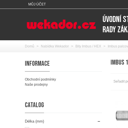
MŮJ ÚČET
ÚVODNÍ 
RADY ZÁ
Domů
>
Nabídka Wekador
>
Bity Imbus / HEX
>
Imbus palcov
IMBUS 
INFORMACE
Obchodní podmínky
Seřadit p
Naše prodejny
CATALOG
Délka (mm)