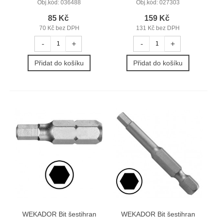
Obj.kód:
036488
Obj.kód:
027303
85 Kč
159 Kč
70 Kč bez DPH
131 Kč bez DPH
-
+
-
+
Přidat do košíku
Přidat do košíku
WEKADOR Bit šestihran
WEKADOR Bit šestihran