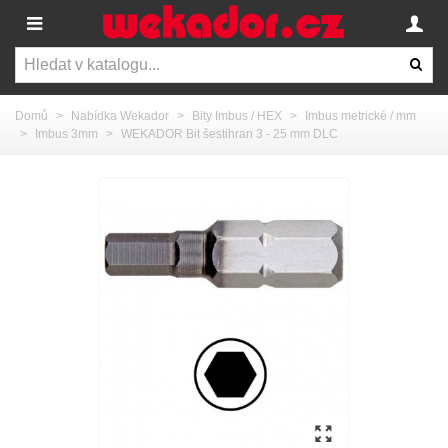
Domů
>
Nabídka Wekador
>
Bity Imbus / HEX
>
Imbus metrické / mm
>
Imbus 3mm
>
WEKADOR Bit šestihran 3 - 25 mm DLC