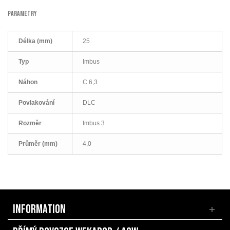
PARAMETRY
Délka (mm)
25
Typ
Imbus
Náhon
C 6,3
Povlakování
DLC
Rozměr
Imbus 3
Průměr (mm)
4,0
INFORMATION