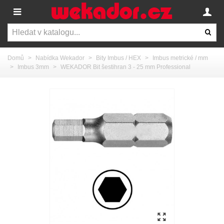
Domů
>
Nabídka Wekador
>
Bity Imbus / HEX
>
Imbus metrické / mm
>
Imbus 3mm
>
WEKADOR Bit šestihran 3 - 25 mm Professional