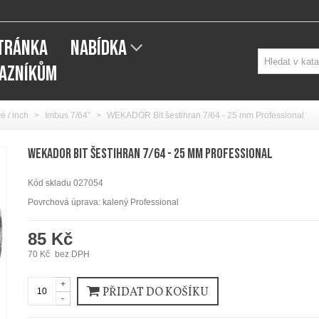
STRÁNKA
NABÍDKA
KAZNÍKŮM
é / inch
>
Imbus 7/64”
>
WEKADOR Bit šestihran 7/64 - 25 mm Professional
WEKADOR Bit šestihran 7/64 - 25 mm Professional
Kód skladu
027054
Povrchová úprava: kalený Professional
85 Kč
70 Kč
bez DPH
+
PŘIDAT DO KOŠÍKU
-