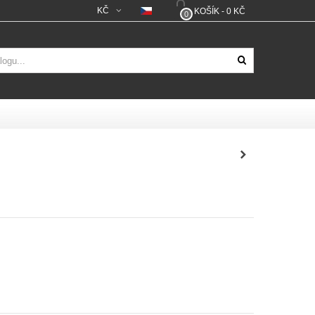
KČ
KOŠÍK
-
0 KČ
0