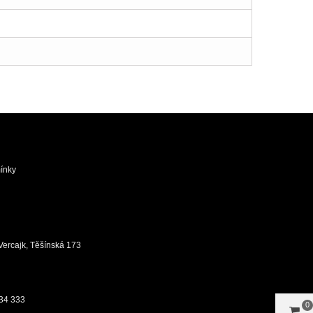
ínky
ůj Vercajk, Těšínská 173
34 333
0