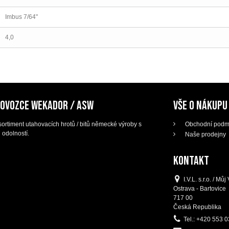
Imbus 7/64"
4,0
DOVOZCE WEKADOR / ASW
VŠE O NÁKUPU
ortiment utahovacích hrotů / bitů německé výroby s
Obchodní podm
 odolností.
Naše prodejny
KONTAKT
I.V.L. s.r.o. / M
Ostrava - Bartovice
717 00
Česká Republika
Tel.:
+420 553 0