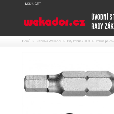
MŮJ ÚČET
ÚVODNÍ 
RADY ZÁ
Domů
>
Nabídka Wekador
>
Bity Imbus / HEX
>
Imbus palcov