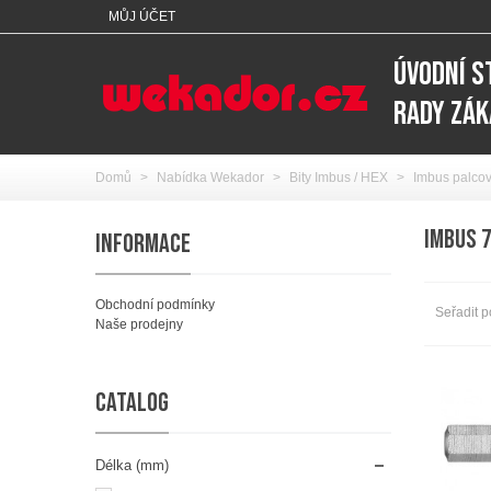
MŮJ ÚČET
ÚVODNÍ 
RADY ZÁ
Domů
>
Nabídka Wekador
>
Bity Imbus / HEX
>
Imbus palcov
IMBUS 
INFORMACE
Obchodní podmínky
Seřadit p
Naše prodejny
CATALOG
Délka (mm)