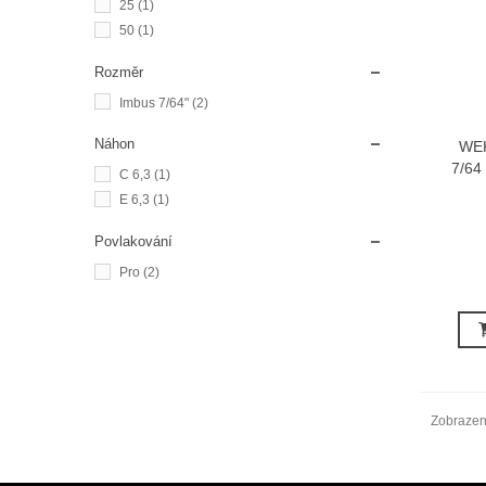
25
(1)
50
(1)
Rozměr
Imbus 7/64"
(2)
Náhon
WEK
7/64
C 6,3
(1)
E 6,3
(1)
Povlakování
Pro
(2)
Zobrazen