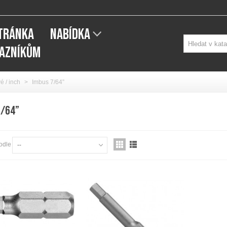
STRÁNKA
NABÍDKA
KAZNÍKŮM
é / inch
>
Imbus 7/64”
7/64”
odle
--