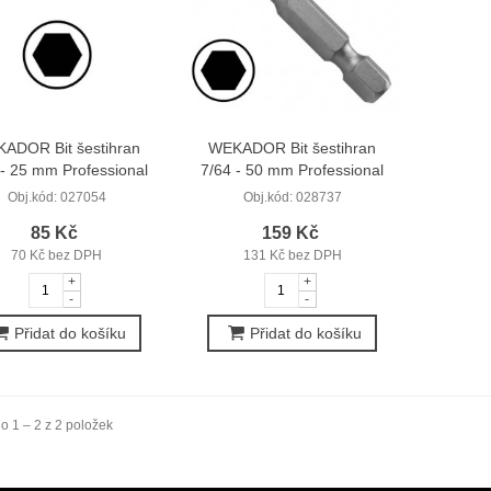
ADOR Bit šestihran
WEKADOR Bit šestihran
 - 25 mm Professional
7/64 - 50 mm Professional
Obj.kód:
027054
Obj.kód:
028737
85 Kč
159 Kč
70 Kč bez DPH
131 Kč bez DPH
+
+
-
-
Přidat do košíku
Přidat do košíku
o 1 – 2 z 2 položek