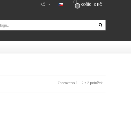
KČ
KOŠÍK
-
0 KČ
0
Zobrazeno 1 – 2 z 2 položek